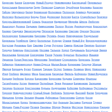
Берегово
Канев
Селидово
Новый Роздол
Новояворовск
Бахчисарай
Перевальск
Коростышев
Виноградов
Гадяч
Попасная
Славутич
Здолбунов
Кролевец
Казатин
Гайсин
Цюрупинск
Килия
Кременная
Волноваха
Полонное
Армянск
Докучаевск
Волочиск
Вольногорск
Броды
Рени
Долинская
Золочев
Балта
Старобельск
Геническ
Корсунь-Шевченковский
Сокаль
Красилов
Надворная
Мерефа
Шпола
Люботин
Вышгород
Долина
Ладыжин
Амвросиевка
Пологи
Яготин
Днепрорудное
Красноград
Бахмач
Скадовск
Звенигородка
Пятихатки
Калиновка
Сватово
Орехов
Песочин
Белозерское
Ковшаровка
Карловка
Путивль
Арциз
Новоукраинка
Раздельная
Бережаны
Гуляйполе
Овруч
Белополье
Угледар
Очаков
Новый Буг
Верхнеднепровск
Богуслав
Дунаевцы
Бар
Свалява
Судак
Лутугино
Сквира
Изяслав
Пирятин
Болград
Городок
Киверцы
Апостолово
Носовка
Тальное
Хорол
Радомышль
Богодухов
Змиев
Васильевка
Берислав
Снигиревка
Рахов
Тульчин
Бурштын
Вольнянск
Жашков
Украинка
Голая Пристань
Мироновка
Теребовля
Сторожинец
Березань
Тетиев
Гайворон
Новомиргород
Новая Одесса
Малая Виска
Корюковка
Городня
Збараж
Яворов
Бершадь
Бучач
Рожище
Тараща
Острог
Гнивань
Лохвица
Щорс
Новоазовск
Ичня
Глобино
Щелкино
Мена
Баштанка
Кагарлык
Ямполь
Бобринец
Новая Водолага
Борщев
Гребенка
Борзна
Барановка
Березовка
Кодыма
Сокиряны
Ильинцы
Татарбунары
Хотин
Немиров
Погребище
Тячев
Деражня
Барвенково
Залещики
Чигирин
Болехов
Христиновка
Бурынь
Андрушевка
Кобеляки
Бобровица
Пустомыты
Горохов
Новоднестровск
Старый Крым
Любомль
Теплодар
Высокий
Валки
Городенка
Марьинка
Алупка
Зеньков
Иршава
Дубровица
Покотиловка
Снятин
Косов
Монастырище
Корец
Червонозаводское
Чоп
Ананьев
Заставна
Радехов
Тлумач
Моршин
Рава-Русская
Почаев
Лановцы
Зборов
Яремча
Мостиска
Новоселица
Ржищев
Рогатин
Буск
Перемышляны
Кицмань
Ульяновка
Турка
Остер
Шаргород
Теплик
Сколе