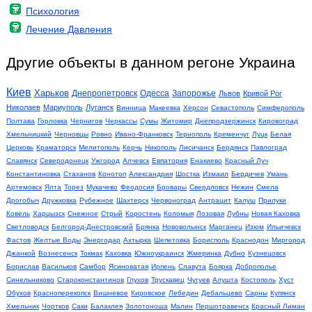
Психология
Лечение Давления
Другие объекты в данном регоне Украина
Киев
Харьков
Днепропетровск
Одесса
Запорожье
Львов
Кривой Рог
Николаев
Мариуполь
Луганск
Винница
Макеевка
Херсон
Севастополь
Симферополь
Полтава
Горловка
Чернигов
Черкассы
Сумы
Житомир
Днепродзержинск
Кировоград
Хмельницкий
Черновцы
Ровно
Ивано-Франковск
Тернополь
Кременчуг
Луцк
Белая
Церковь
Краматорск
Мелитополь
Керчь
Никополь
Лисичанск
Бердянск
Павлоград
Славянск
Северодонецк
Ужгород
Алчевск
Евпатория
Енакиево
Красный Луч
Константиновка
Стаханов
Конотоп
Александрия
Шостка
Измаил
Бердичев
Умань
Артемовск
Ялта
Торез
Мукачево
Феодосия
Бровары
Свердловск
Нежин
Смела
Дрогобыч
Дружковка
Рубежное
Шахтерск
Червоноград
Антрацит
Калуш
Прилуки
Ковель
Харцызск
Снежное
Стрый
Коростень
Коломыя
Лозовая
Лубны
Новая Каховка
Светловодск
Белгород-Днестровский
Брянка
Нововолынск
Марганец
Изюм
Ильичевск
Фастов
Желтые Воды
Энергодар
Ахтырка
Шепетовка
Борисполь
Краснодон
Миргород
Джанкой
Вознесенск
Токмак
Каховка
Южноукраинск
Жмеринка
Дубно
Кузнецовск
Борислав
Васильков
Самбор
Ясиноватая
Ирпень
Славута
Боярка
Доброполье
Синельниково
Староконстантинов
Глухов
Трускавец
Чугуев
Алушта
Костополь
Хуст
Обухов
Красноперекопск
Вишневое
Кировское
Лебедин
Дебальцево
Сарны
Купянск
Хмельник
Чортков
Саки
Балаклея
Золотоноша
Малин
Першотравенск
Красный Лиман