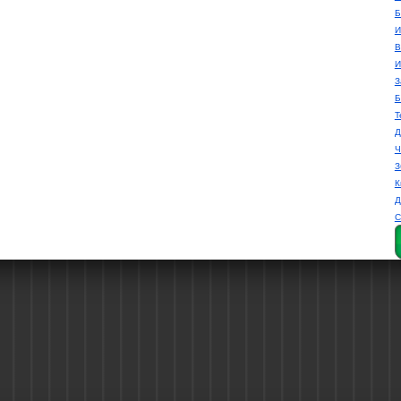
Б
И
В
И
З
Б
Т
Д
Ч
З
К
Д
С