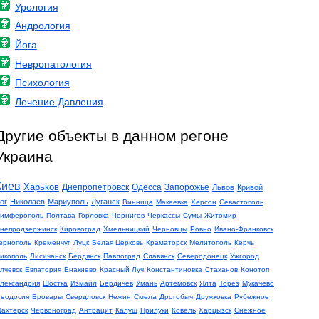
Урология
Андрология
Йога
Невропатология
Психология
Лечение Давления
Другие объекты в данном регоне
Украина
Киев
Харьков
Днепропетровск
Одесса
Запорожье
Львов
Кривой
ог
Николаев
Мариуполь
Луганск
Винница
Макеевка
Херсон
Севастополь
имферополь
Полтава
Горловка
Чернигов
Черкассы
Сумы
Житомир
непродзержинск
Кировоград
Хмельницкий
Черновцы
Ровно
Ивано-Франковск
ернополь
Кременчуг
Луцк
Белая Церковь
Краматорск
Мелитополь
Керчь
икополь
Лисичанск
Бердянск
Павлоград
Славянск
Северодонецк
Ужгород
лчевск
Евпатория
Енакиево
Красный Луч
Константиновка
Стаханов
Конотоп
лександрия
Шостка
Измаил
Бердичев
Умань
Артемовск
Ялта
Торез
Мукачево
еодосия
Бровары
Свердловск
Нежин
Смела
Дрогобыч
Дружковка
Рубежное
ахтерск
Червоноград
Антрацит
Калуш
Прилуки
Ковель
Харцызск
Снежное