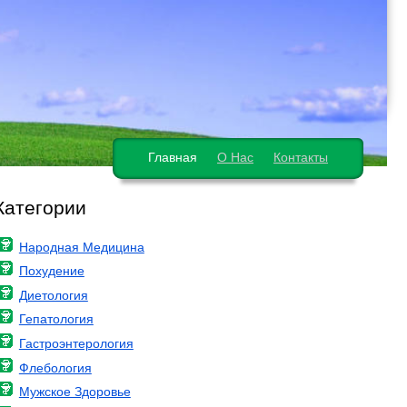
Главная
О Нас
Контакты
Категории
Народная Медицина
Похудение
Диетология
Гепатология
Гастроэнтерология
Флебология
Мужское Здоровье