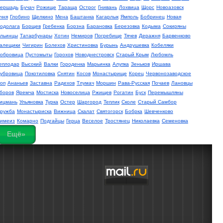
ершадь
Бучач
Рожище
Тараща
Острог
Гнивань
Лохвица
Щорс
Новоазовск
чня
Глобино
Щелкино
Мена
Баштанка
Кагарлык
Ямполь
Бобринец
Новая
одолага
Борщев
Гребенка
Борзна
Барановка
Березовка
Кодыма
Сокиряны
льинцы
Татарбунары
Хотин
Немиров
Погребище
Тячев
Деражня
Барвенково
алещики
Чигирин
Болехов
Христиновка
Бурынь
Андрушевка
Кобеляки
обровица
Пустомыты
Горохов
Новоднестровск
Старый Крым
Любомль
еплодар
Высокий
Валки
Городенка
Марьинка
Алупка
Зеньков
Иршава
убровица
Покотиловка
Снятин
Косов
Монастырище
Корец
Червонозаводское
оп
Ананьев
Заставна
Радехов
Тлумач
Моршин
Рава-Русская
Почаев
Лановцы
боров
Яремча
Мостиска
Новоселица
Ржищев
Рогатин
Буск
Перемышляны
ицмань
Ульяновка
Турка
Остер
Шаргород
Теплик
Сколе
Старый Самбор
ружба
Монастыриска
Вижница
Скалат
Святогорск
Бобрка
Шевченково
имеиз
Комарно
Подгайцы
Герца
Веселое
Тростянец
Николаевка
Семеновка
Ещё»