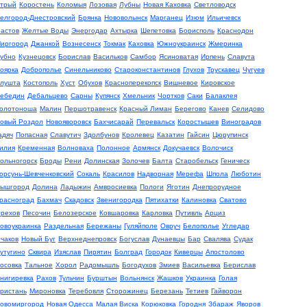
трый
Коростень
Коломыя
Лозовая
Лубны
Новая Каховка
Светловодск
елгород-Днестровский
Брянка
Нововолынск
Марганец
Изюм
Ильичевск
астов
Желтые Воды
Энергодар
Ахтырка
Шепетовка
Борисполь
Краснодон
иргород
Джанкой
Вознесенск
Токмак
Каховка
Южноукраинск
Жмеринка
убно
Кузнецовск
Борислав
Васильков
Самбор
Ясиноватая
Ирпень
Славута
оярка
Доброполье
Синельниково
Староконстантинов
Глухов
Трускавец
Чугуев
лушта
Костополь
Хуст
Обухов
Красноперекопск
Вишневое
Кировское
ебедин
Дебальцево
Сарны
Купянск
Хмельник
Чортков
Саки
Балаклея
олотоноша
Малин
Першотравенск
Красный Лиман
Берегово
Канев
Селидово
овый Роздол
Новояворовск
Бахчисарай
Перевальск
Коростышев
Виноградов
адяч
Попасная
Славутич
Здолбунов
Кролевец
Казатин
Гайсин
Цюрупинск
илия
Кременная
Волноваха
Полонное
Армянск
Докучаевск
Волочиск
ольногорск
Броды
Рени
Долинская
Золочев
Балта
Старобельск
Геническ
орсунь-Шевченковский
Сокаль
Красилов
Надворная
Мерефа
Шпола
Люботин
ышгород
Долина
Ладыжин
Амвросиевка
Пологи
Яготин
Днепрорудное
расноград
Бахмач
Скадовск
Звенигородка
Пятихатки
Калиновка
Сватово
рехов
Песочин
Белозерское
Ковшаровка
Карловка
Путивль
Арциз
овоукраинка
Раздельная
Бережаны
Гуляйполе
Овруч
Белополье
Угледар
чаков
Новый Буг
Верхнеднепровск
Богуслав
Дунаевцы
Бар
Свалява
Судак
утугино
Сквира
Изяслав
Пирятин
Болград
Городок
Киверцы
Апостолово
осовка
Тальное
Хорол
Радомышль
Богодухов
Змиев
Васильевка
Берислав
нигиревка
Рахов
Тульчин
Бурштын
Вольнянск
Жашков
Украинка
Голая
ристань
Мироновка
Теребовля
Сторожинец
Березань
Тетиев
Гайворон
овомиргород
Новая Одесса
Малая Виска
Корюковка
Городня
Збараж
Яворов