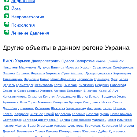
Андрология
Йога
Невропатология
Психология
Лечение Давления
Другие объекты в данном регоне Украина
Киев
Харьков
Днепропетровск
Одесса
Запорожье
Львов
Кривой Рог
Николаев
Мариуполь
Луганск
Винница
Макеевка
Херсон
Севастополь
Симферополь
Полтава
Горловка
Чернигов
Черкассы
Сумы
Житомир
Днепродзержинск
Кировоград
Хмельницкий
Черновцы
Ровно
Ивано-Франковск
Тернополь
Кременчуг
Луцк
Белая
Церковь
Краматорск
Мелитополь
Керчь
Никополь
Лисичанск
Бердянск
Павлоград
Славянск
Северодонецк
Ужгород
Алчевск
Евпатория
Енакиево
Красный Луч
Константиновка
Стаханов
Конотоп
Александрия
Шостка
Измаил
Бердичев
Умань
Артемовск
Ялта
Торез
Мукачево
Феодосия
Бровары
Свердловск
Нежин
Смела
Дрогобыч
Дружковка
Рубежное
Шахтерск
Червоноград
Антрацит
Калуш
Прилуки
Ковель
Харцызск
Снежное
Стрый
Коростень
Коломыя
Лозовая
Лубны
Новая Каховка
Светловодск
Белгород-Днестровский
Брянка
Нововолынск
Марганец
Изюм
Ильичевск
Фастов
Желтые Воды
Энергодар
Ахтырка
Шепетовка
Борисполь
Краснодон
Миргород
Джанкой
Вознесенск
Токмак
Каховка
Южноукраинск
Жмеринка
Дубно
Кузнецовск