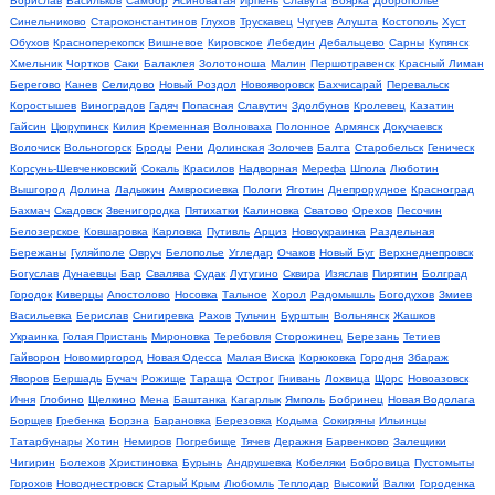
Борислав
Васильков
Самбор
Ясиноватая
Ирпень
Славута
Боярка
Доброполье
Синельниково
Староконстантинов
Глухов
Трускавец
Чугуев
Алушта
Костополь
Хуст
Обухов
Красноперекопск
Вишневое
Кировское
Лебедин
Дебальцево
Сарны
Купянск
Хмельник
Чортков
Саки
Балаклея
Золотоноша
Малин
Першотравенск
Красный Лиман
Берегово
Канев
Селидово
Новый Роздол
Новояворовск
Бахчисарай
Перевальск
Коростышев
Виноградов
Гадяч
Попасная
Славутич
Здолбунов
Кролевец
Казатин
Гайсин
Цюрупинск
Килия
Кременная
Волноваха
Полонное
Армянск
Докучаевск
Волочиск
Вольногорск
Броды
Рени
Долинская
Золочев
Балта
Старобельск
Геническ
Корсунь-Шевченковский
Сокаль
Красилов
Надворная
Мерефа
Шпола
Люботин
Вышгород
Долина
Ладыжин
Амвросиевка
Пологи
Яготин
Днепрорудное
Красноград
Бахмач
Скадовск
Звенигородка
Пятихатки
Калиновка
Сватово
Орехов
Песочин
Белозерское
Ковшаровка
Карловка
Путивль
Арциз
Новоукраинка
Раздельная
Бережаны
Гуляйполе
Овруч
Белополье
Угледар
Очаков
Новый Буг
Верхнеднепровск
Богуслав
Дунаевцы
Бар
Свалява
Судак
Лутугино
Сквира
Изяслав
Пирятин
Болград
Городок
Киверцы
Апостолово
Носовка
Тальное
Хорол
Радомышль
Богодухов
Змиев
Васильевка
Берислав
Снигиревка
Рахов
Тульчин
Бурштын
Вольнянск
Жашков
Украинка
Голая Пристань
Мироновка
Теребовля
Сторожинец
Березань
Тетиев
Гайворон
Новомиргород
Новая Одесса
Малая Виска
Корюковка
Городня
Збараж
Яворов
Бершадь
Бучач
Рожище
Тараща
Острог
Гнивань
Лохвица
Щорс
Новоазовск
Ичня
Глобино
Щелкино
Мена
Баштанка
Кагарлык
Ямполь
Бобринец
Новая Водолага
Борщев
Гребенка
Борзна
Барановка
Березовка
Кодыма
Сокиряны
Ильинцы
Татарбунары
Хотин
Немиров
Погребище
Тячев
Деражня
Барвенково
Залещики
Чигирин
Болехов
Христиновка
Бурынь
Андрушевка
Кобеляки
Бобровица
Пустомыты
Горохов
Новоднестровск
Старый Крым
Любомль
Теплодар
Высокий
Валки
Городенка