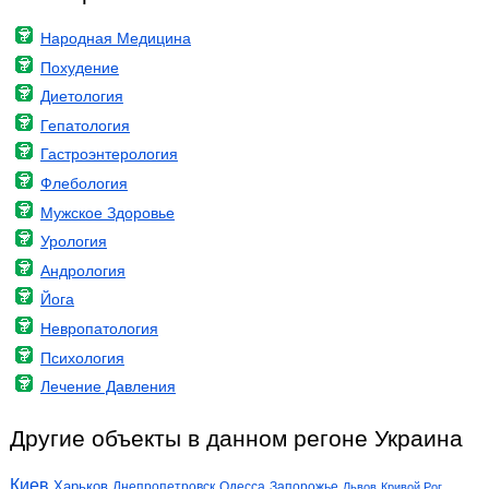
Народная Медицина
Похудение
Диетология
Гепатология
Гастроэнтерология
Флебология
Мужское Здоровье
Урология
Андрология
Йога
Невропатология
Психология
Лечение Давления
Другие объекты в данном регоне Украина
Киев
Харьков
Днепропетровск
Одесса
Запорожье
Львов
Кривой Рог