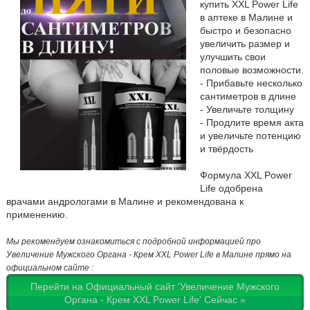
купить XXL Power Life
в аптеке в Малине и
быстро и безопасно
увеличить размер и
улучшить свои
половые возможности.
- Прибавьте несколько
сантиметров в длине
- Увеличьте толщину
- Продлите время акта
и увеличьте потенцию
и твёрдость
Формула XXL Power
Life одобрена
врачами андрологами в Малине и рекомендована к
применению.
Мы рекомендуем ознакомиться с подробной информацией про
Увеличение Мужского Органа - Крем XXL Power Life в Малине прямо на
официальном сайте :
Перейти на Официальный сайт 'Увеличение Мужского
Органа - Крем XXL Power Life' Сейчас »