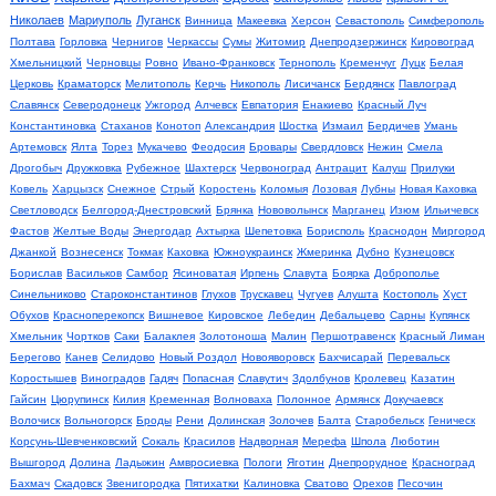
Николаев
Мариуполь
Луганск
Винница
Макеевка
Херсон
Севастополь
Симферополь
Полтава
Горловка
Чернигов
Черкассы
Сумы
Житомир
Днепродзержинск
Кировоград
Хмельницкий
Черновцы
Ровно
Ивано-Франковск
Тернополь
Кременчуг
Луцк
Белая
Церковь
Краматорск
Мелитополь
Керчь
Никополь
Лисичанск
Бердянск
Павлоград
Славянск
Северодонецк
Ужгород
Алчевск
Евпатория
Енакиево
Красный Луч
Константиновка
Стаханов
Конотоп
Александрия
Шостка
Измаил
Бердичев
Умань
Артемовск
Ялта
Торез
Мукачево
Феодосия
Бровары
Свердловск
Нежин
Смела
Дрогобыч
Дружковка
Рубежное
Шахтерск
Червоноград
Антрацит
Калуш
Прилуки
Ковель
Харцызск
Снежное
Стрый
Коростень
Коломыя
Лозовая
Лубны
Новая Каховка
Светловодск
Белгород-Днестровский
Брянка
Нововолынск
Марганец
Изюм
Ильичевск
Фастов
Желтые Воды
Энергодар
Ахтырка
Шепетовка
Борисполь
Краснодон
Миргород
Джанкой
Вознесенск
Токмак
Каховка
Южноукраинск
Жмеринка
Дубно
Кузнецовск
Борислав
Васильков
Самбор
Ясиноватая
Ирпень
Славута
Боярка
Доброполье
Синельниково
Староконстантинов
Глухов
Трускавец
Чугуев
Алушта
Костополь
Хуст
Обухов
Красноперекопск
Вишневое
Кировское
Лебедин
Дебальцево
Сарны
Купянск
Хмельник
Чортков
Саки
Балаклея
Золотоноша
Малин
Першотравенск
Красный Лиман
Берегово
Канев
Селидово
Новый Роздол
Новояворовск
Бахчисарай
Перевальск
Коростышев
Виноградов
Гадяч
Попасная
Славутич
Здолбунов
Кролевец
Казатин
Гайсин
Цюрупинск
Килия
Кременная
Волноваха
Полонное
Армянск
Докучаевск
Волочиск
Вольногорск
Броды
Рени
Долинская
Золочев
Балта
Старобельск
Геническ
Корсунь-Шевченковский
Сокаль
Красилов
Надворная
Мерефа
Шпола
Люботин
Вышгород
Долина
Ладыжин
Амвросиевка
Пологи
Яготин
Днепрорудное
Красноград
Бахмач
Скадовск
Звенигородка
Пятихатки
Калиновка
Сватово
Орехов
Песочин