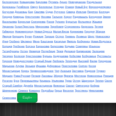
Белозерское
Ковшаровка
Карловка
Путивль
Арциз
Новоукраинка
Раздельная
Бережаны
Гуляйполе
Овруч
Белополье
Угледар
Очаков
Новый Буг
Верхнеднепровск
Богуслав
Дунаевцы
Бар
Свалява
Судак
Лутугино
Сквира
Изяслав
Пирятин
Болград
Городок
Киверцы
Апостолово
Носовка
Тальное
Хорол
Радомышль
Богодухов
Змиев
Васильевка
Берислав
Снигиревка
Рахов
Тульчин
Бурштын
Вольнянск
Жашков
Украинка
Голая Пристань
Мироновка
Теребовля
Сторожинец
Березань
Тетиев
Гайворон
Новомиргород
Новая Одесса
Малая Виска
Корюковка
Городня
Збараж
Яворов
Бершадь
Бучач
Рожище
Тараща
Острог
Гнивань
Лохвица
Щорс
Новоазовск
Ичня
Глобино
Щелкино
Мена
Баштанка
Кагарлык
Ямполь
Бобринец
Новая Водолага
Борщев
Гребенка
Борзна
Барановка
Березовка
Кодыма
Сокиряны
Ильинцы
Татарбунары
Хотин
Немиров
Погребище
Тячев
Деражня
Барвенково
Залещики
Чигирин
Болехов
Христиновка
Бурынь
Андрушевка
Кобеляки
Бобровица
Пустомыты
Горохов
Новоднестровск
Старый Крым
Любомль
Теплодар
Высокий
Валки
Городенка
Марьинка
Алупка
Зеньков
Иршава
Дубровица
Покотиловка
Снятин
Косов
Монастырище
Корец
Червонозаводское
Чоп
Ананьев
Заставна
Радехов
Тлумач
Моршин
Рава-Русская
Почаев
Лановцы
Зборов
Яремча
Мостиска
Новоселица
Ржищев
Рогатин
Буск
Перемышляны
Кицмань
Ульяновка
Турка
Остер
Шаргород
Теплик
Сколе
Старый Самбор
Дружба
Монастыриска
Вижница
Скалат
Святогорск
Бобрка
Шевченково
Симеиз
Комарно
Подгайцы
Герца
Веселое
Тростянец
Николаевка
Ещё»
Семеновка