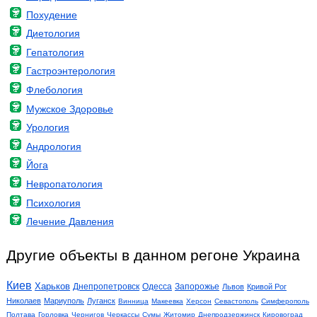
Похудение
Диетология
Гепатология
Гастроэнтерология
Флебология
Мужское Здоровье
Урология
Андрология
Йога
Невропатология
Психология
Лечение Давления
Другие объекты в данном регоне Украина
Киев
Харьков
Днепропетровск
Одесса
Запорожье
Львов
Кривой Рог
Николаев
Мариуполь
Луганск
Винница
Макеевка
Херсон
Севастополь
Симферополь
Полтава
Горловка
Чернигов
Черкассы
Сумы
Житомир
Днепродзержинск
Кировоград