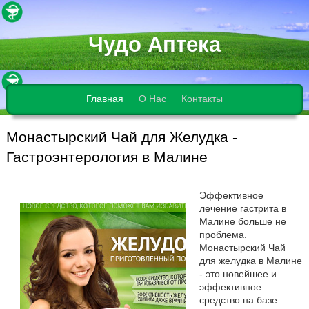
Чудо Аптека
Главная
О Нас
Контакты
Монастырский Чай для Желудка -
Гастроэнтерология в Малине
Эффективное
лечение гастрита в
Малине больше не
проблема.
Монастырский Чай
для желудка в Малине
- это новейшее и
эффективное
средство на базе