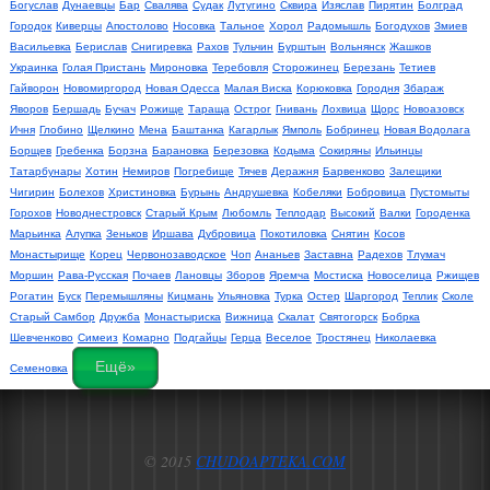
Богуслав
Дунаевцы
Бар
Свалява
Судак
Лутугино
Сквира
Изяслав
Пирятин
Болград
Городок
Киверцы
Апостолово
Носовка
Тальное
Хорол
Радомышль
Богодухов
Змиев
Васильевка
Берислав
Снигиревка
Рахов
Тульчин
Бурштын
Вольнянск
Жашков
Украинка
Голая Пристань
Мироновка
Теребовля
Сторожинец
Березань
Тетиев
Гайворон
Новомиргород
Новая Одесса
Малая Виска
Корюковка
Городня
Збараж
Яворов
Бершадь
Бучач
Рожище
Тараща
Острог
Гнивань
Лохвица
Щорс
Новоазовск
Ичня
Глобино
Щелкино
Мена
Баштанка
Кагарлык
Ямполь
Бобринец
Новая Водолага
Борщев
Гребенка
Борзна
Барановка
Березовка
Кодыма
Сокиряны
Ильинцы
Татарбунары
Хотин
Немиров
Погребище
Тячев
Деражня
Барвенково
Залещики
Чигирин
Болехов
Христиновка
Бурынь
Андрушевка
Кобеляки
Бобровица
Пустомыты
Горохов
Новоднестровск
Старый Крым
Любомль
Теплодар
Высокий
Валки
Городенка
Марьинка
Алупка
Зеньков
Иршава
Дубровица
Покотиловка
Снятин
Косов
Монастырище
Корец
Червонозаводское
Чоп
Ананьев
Заставна
Радехов
Тлумач
Моршин
Рава-Русская
Почаев
Лановцы
Зборов
Яремча
Мостиска
Новоселица
Ржищев
Рогатин
Буск
Перемышляны
Кицмань
Ульяновка
Турка
Остер
Шаргород
Теплик
Сколе
Старый Самбор
Дружба
Монастыриска
Вижница
Скалат
Святогорск
Бобрка
Шевченково
Симеиз
Комарно
Подгайцы
Герца
Веселое
Тростянец
Николаевка
Ещё»
Семеновка
© 2015
CHUDOAPTEKA.COM