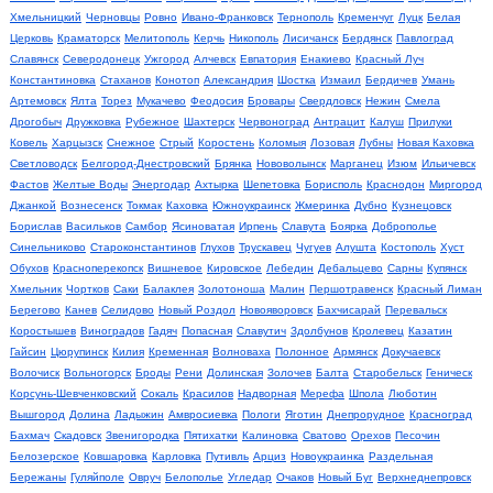
Хмельницкий
Черновцы
Ровно
Ивано-Франковск
Тернополь
Кременчуг
Луцк
Белая
Церковь
Краматорск
Мелитополь
Керчь
Никополь
Лисичанск
Бердянск
Павлоград
Славянск
Северодонецк
Ужгород
Алчевск
Евпатория
Енакиево
Красный Луч
Константиновка
Стаханов
Конотоп
Александрия
Шостка
Измаил
Бердичев
Умань
Артемовск
Ялта
Торез
Мукачево
Феодосия
Бровары
Свердловск
Нежин
Смела
Дрогобыч
Дружковка
Рубежное
Шахтерск
Червоноград
Антрацит
Калуш
Прилуки
Ковель
Харцызск
Снежное
Стрый
Коростень
Коломыя
Лозовая
Лубны
Новая Каховка
Светловодск
Белгород-Днестровский
Брянка
Нововолынск
Марганец
Изюм
Ильичевск
Фастов
Желтые Воды
Энергодар
Ахтырка
Шепетовка
Борисполь
Краснодон
Миргород
Джанкой
Вознесенск
Токмак
Каховка
Южноукраинск
Жмеринка
Дубно
Кузнецовск
Борислав
Васильков
Самбор
Ясиноватая
Ирпень
Славута
Боярка
Доброполье
Синельниково
Староконстантинов
Глухов
Трускавец
Чугуев
Алушта
Костополь
Хуст
Обухов
Красноперекопск
Вишневое
Кировское
Лебедин
Дебальцево
Сарны
Купянск
Хмельник
Чортков
Саки
Балаклея
Золотоноша
Малин
Першотравенск
Красный Лиман
Берегово
Канев
Селидово
Новый Роздол
Новояворовск
Бахчисарай
Перевальск
Коростышев
Виноградов
Гадяч
Попасная
Славутич
Здолбунов
Кролевец
Казатин
Гайсин
Цюрупинск
Килия
Кременная
Волноваха
Полонное
Армянск
Докучаевск
Волочиск
Вольногорск
Броды
Рени
Долинская
Золочев
Балта
Старобельск
Геническ
Корсунь-Шевченковский
Сокаль
Красилов
Надворная
Мерефа
Шпола
Люботин
Вышгород
Долина
Ладыжин
Амвросиевка
Пологи
Яготин
Днепрорудное
Красноград
Бахмач
Скадовск
Звенигородка
Пятихатки
Калиновка
Сватово
Орехов
Песочин
Белозерское
Ковшаровка
Карловка
Путивль
Арциз
Новоукраинка
Раздельная
Бережаны
Гуляйполе
Овруч
Белополье
Угледар
Очаков
Новый Буг
Верхнеднепровск