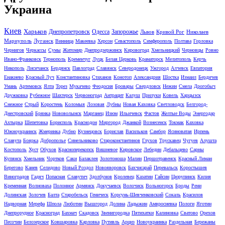
Украина
Киев
Харьков
Днепропетровск
Одесса
Запорожье
Львов
Кривой Рог
Николаев
Мариуполь
Луганск
Винница
Макеевка
Херсон
Севастополь
Симферополь
Полтава
Горловка
Чернигов
Черкассы
Сумы
Житомир
Днепродзержинск
Кировоград
Хмельницкий
Черновцы
Ровно
Ивано-Франковск
Тернополь
Кременчуг
Луцк
Белая Церковь
Краматорск
Мелитополь
Керчь
Никополь
Лисичанск
Бердянск
Павлоград
Славянск
Северодонецк
Ужгород
Алчевск
Евпатория
Енакиево
Красный Луч
Константиновка
Стаханов
Конотоп
Александрия
Шостка
Измаил
Бердичев
Умань
Артемовск
Ялта
Торез
Мукачево
Феодосия
Бровары
Свердловск
Нежин
Смела
Дрогобыч
Дружковка
Рубежное
Шахтерск
Червоноград
Антрацит
Калуш
Прилуки
Ковель
Харцызск
Снежное
Стрый
Коростень
Коломыя
Лозовая
Лубны
Новая Каховка
Светловодск
Белгород-
Днестровский
Брянка
Нововолынск
Марганец
Изюм
Ильичевск
Фастов
Желтые Воды
Энергодар
Ахтырка
Шепетовка
Борисполь
Краснодон
Миргород
Джанкой
Вознесенск
Токмак
Каховка
Южноукраинск
Жмеринка
Дубно
Кузнецовск
Борислав
Васильков
Самбор
Ясиноватая
Ирпень
Славута
Боярка
Доброполье
Синельниково
Староконстантинов
Глухов
Трускавец
Чугуев
Алушта
Костополь
Хуст
Обухов
Красноперекопск
Вишневое
Кировское
Лебедин
Дебальцево
Сарны
Купянск
Хмельник
Чортков
Саки
Балаклея
Золотоноша
Малин
Першотравенск
Красный Лиман
Берегово
Канев
Селидово
Новый Роздол
Новояворовск
Бахчисарай
Перевальск
Коростышев
Виноградов
Гадяч
Попасная
Славутич
Здолбунов
Кролевец
Казатин
Гайсин
Цюрупинск
Килия
Кременная
Волноваха
Полонное
Армянск
Докучаевск
Волочиск
Вольногорск
Броды
Рени
Долинская
Золочев
Балта
Старобельск
Геническ
Корсунь-Шевченковский
Сокаль
Красилов
Надворная
Мерефа
Шпола
Люботин
Вышгород
Долина
Ладыжин
Амвросиевка
Пологи
Яготин
Днепрорудное
Красноград
Бахмач
Скадовск
Звенигородка
Пятихатки
Калиновка
Сватово
Орехов
Песочин
Белозерское
Ковшаровка
Карловка
Путивль
Арциз
Новоукраинка
Раздельная
Бережаны